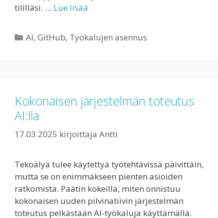
tililläsi. …
Lue lisää
Kategoriat
AI
,
GitHub
,
Työkalujen asennus
Kokonaisen järjestelmän toteutus
AI:lla
17.03.2025
kirjoittaja
Antti
Tekoälyä tulee käytettyä työtehtävissä päivittäin,
mutta se on enimmäkseen pienten asioiden
ratkomista. Päätin kokeilla, miten onnistuu
kokonaisen uuden pilvinatiivin järjestelmän
toteutus pelkästään AI-työkaluja käyttämällä.