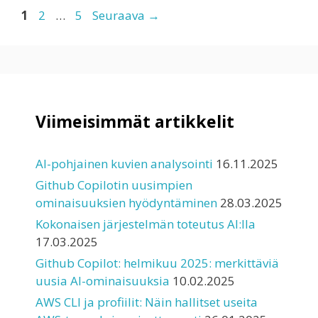
Sivu
Sivu
Sivu
1
2
…
5
Seuraava
→
Viimeisimmät artikkelit
AI-pohjainen kuvien analysointi
16.11.2025
Github Copilotin uusimpien
ominaisuuksien hyödyntäminen
28.03.2025
Kokonaisen järjestelmän toteutus AI:lla
17.03.2025
Github Copilot: helmikuu 2025: merkittäviä
uusia AI-ominaisuuksia
10.02.2025
AWS CLI ja profiilit: Näin hallitset useita