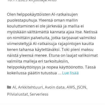
Olen helppokäyttöisten AI-ratkaisujen
puolestapuhuja. Yleensä oman mallin
kouluttaminen ei ole järkevää ja mallia ei
myöskään välttämättä kannata ajaa itse. Netissä
on nimittäin palveluita, jotka tarjoavat valmiiksi
viimeisteltyjä AI-ratkaisuja rajapintojen kautta
kenen tahansa käytettäväksi. Toki pieni maksu
näistä yleensä menee. Etuna on laajat valikoimat
valmiita malleja eri tarkoituksiin,
helppokäyttöisyys ja nopea käyttöönotto. Tässä
kokeilussa päätin tutustua …
Lue lisää
Kategoriat
AI
,
Arkkitehtuuri
,
Avoin data
,
AWS
,
JSON
,
Pilvialustat
,
Serverless