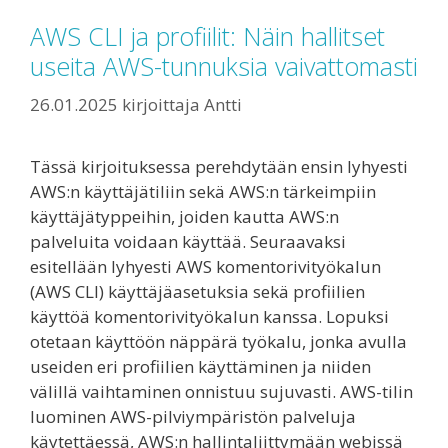
AWS CLI ja profiilit: Näin hallitset
useita AWS-tunnuksia vaivattomasti
26.01.2025
kirjoittaja
Antti
Tässä kirjoituksessa perehdytään ensin lyhyesti
AWS:n käyttäjätiliin sekä AWS:n tärkeimpiin
käyttäjätyppeihin, joiden kautta AWS:n
palveluita voidaan käyttää. Seuraavaksi
esitellään lyhyesti AWS komentorivityökalun
(AWS CLI) käyttäjäasetuksia sekä profiilien
käyttöä komentorivityökalun kanssa. Lopuksi
otetaan käyttöön näppärä työkalu, jonka avulla
useiden eri profiilien käyttäminen ja niiden
välillä vaihtaminen onnistuu sujuvasti. AWS-tilin
luominen AWS-pilviympäristön palveluja
käytettäessä, AWS:n hallintaliittymään webissä