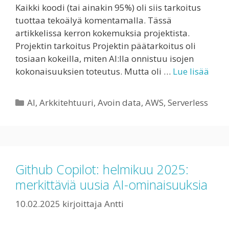
Kaikki koodi (tai ainakin 95%) oli siis tarkoitus
tuottaa tekoälyä komentamalla. Tässä
artikkelissa kerron kokemuksia projektista.
Projektin tarkoitus Projektin päätarkoitus oli
tosiaan kokeilla, miten AI:lla onnistuu isojen
kokonaisuuksien toteutus. Mutta oli …
Lue lisää
Kategoriat
AI
,
Arkkitehtuuri
,
Avoin data
,
AWS
,
Serverless
Github Copilot: helmikuu 2025:
merkittäviä uusia AI-ominaisuuksia
10.02.2025
kirjoittaja
Antti