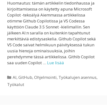
Huomautus: tämän artikkelin tiedonhaussa ja
kirjoittamisessa on käytetty apuna Microsoft
Copilot -tekoälyä Aiemmassa artikkelissa
otimme Github Copilotissa ja VS Codessa
käyttöön Claude 3.5 Sonnet -kielimallin. Sen
jälkeen AI:n saralla on kuitenkin tapahtunut
merkittäviä edistysaskelia. Github Copilot sekä
VS Code saivat helmikuun päivityksessä tukun
uusia hienoja ominaisuuksia, joihin
perehdymme tässä artikkelissa. Githib Copilot
saa uuden Copilot …
Lue lisää
Kategoriat
AI
,
GitHub
,
Ohjelmointi
,
Työkalujen asennus
,
Työkalut