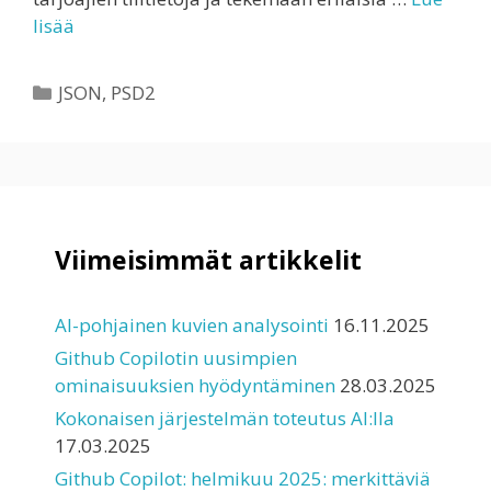
lisää
Kategoriat
JSON
,
PSD2
Viimeisimmät artikkelit
AI-pohjainen kuvien analysointi
16.11.2025
Github Copilotin uusimpien
ominaisuuksien hyödyntäminen
28.03.2025
Kokonaisen järjestelmän toteutus AI:lla
17.03.2025
Github Copilot: helmikuu 2025: merkittäviä