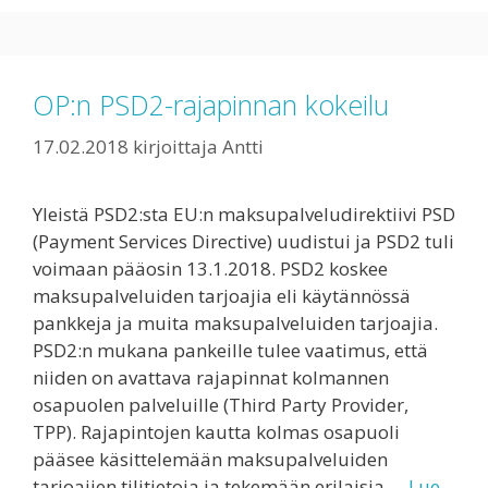
OP:n PSD2-rajapinnan kokeilu
17.02.2018
kirjoittaja
Antti
Yleistä PSD2:sta EU:n maksupalveludirektiivi PSD
(Payment Services Directive) uudistui ja PSD2 tuli
voimaan pääosin 13.1.2018. PSD2 koskee
maksupalveluiden tarjoajia eli käytännössä
pankkeja ja muita maksupalveluiden tarjoajia.
PSD2:n mukana pankeille tulee vaatimus, että
niiden on avattava rajapinnat kolmannen
osapuolen palveluille (Third Party Provider,
TPP). Rajapintojen kautta kolmas osapuoli
pääsee käsittelemään maksupalveluiden
tarjoajien tilitietoja ja tekemään erilaisia …
Lue