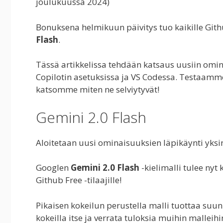
joulukuussa 2024)
Bonuksena helmikuun päivitys tuo kaikille Githu
Flash
.
Tässä artikkelissa tehdään katsaus uusiin omin
Copilotin asetuksissa ja VS Codessa. Testaamm
katsomme miten ne selviytyvät!
Gemini 2.0 Flash
Aloitetaan uusi ominaisuuksien läpikäynti yks
Googlen
Gemini 2.0 Flash
-kielimalli tulee nyt 
Github Free -tilaajille!
Pikaisen kokeilun perustella malli tuottaa suun
kokeilla itse ja verrata tuloksia muihin malleihi