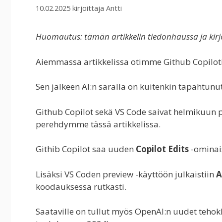
10.02.2025
kirjoittaja
Antti
Huomautus: tämän artikkelin tiedonhaussa ja kirj
Aiemmassa artikkelissa otimme Github Copilotis
Sen jälkeen AI:n saralla on kuitenkin tapahtunut
Github Copilot sekä VS Code saivat helmikuun p
perehdymme tässä artikkelissa.
Githib Copilot saa uuden
Copilot Edits
-ominais
Lisäksi VS Coden preview -käyttöön julkaistiin
A
koodauksessa rutkasti.
Saataville on tullut myös OpenAI:n uudet teho