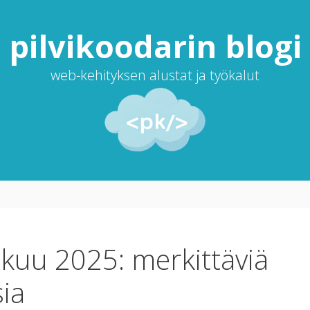
pilvi­koodarin blogi
web-kehityksen alustat ja työkalut
ikuu 2025: merkittäviä
ia