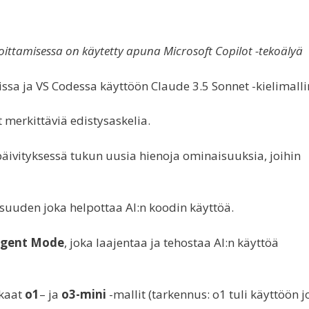
oittamisessa on käytetty apuna Microsoft Copilot -tekoälyä
sa ja VS Codessa käyttöön Claude 3.5 Sonnet -kielimalli
 merkittäviä edistysaskelia.
äivityksessä tukun uusia hienoja ominaisuuksia, joihin
uuden joka helpottaa AI:n koodin käyttöä.
gent Mode
, joka laajentaa ja tehostaa AI:n käyttöä
kkaat
o1
– ja
o3-mini
-mallit (tarkennus: o1 tuli käyttöön j