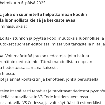
ä helmikuun 6. päivä 2025.
us, joka on suunniteltu helpottamaan koodin
 luonnollista kieltä ja keskustelevaa
minaisuuksia:
ot Edits -istunnon ja pyytää koodimuutoksia luonnollisella
utokset suoraan editorissa, missä voit tarkastella niitä ja
sa
: Voit määrittää joukon tiedostoja, joita haluat
et näihin tiedostoihin. Tämä mahdollistaa nopean
a tiedostoissa samanaikaisesti.
 tilassa:
tot ja annat kontekstin ja kehotteen, jonka perusteella
telee itsenäisesti tehtävät ja tarvittavat tiedostot pyynnö
kellä saatavilla vain VS Code Insiders -versiossa.
n saatavilla VS Codessa, ja voit käyttää sitä esimerkiksi