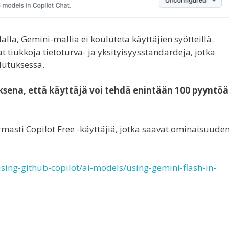
la, Gemini-mallia ei kouluteta käyttäjien syötteillä.
tiukkoja tietoturva- ja yksityisyysstandardeja, jotka
lutuksessa.
uksena, että käyttäjä voi tehdä enintään 100 pyyntöä
rmasti Copilot Free -käyttäjiä, jotka saavat ominaisuude
using-github-copilot/ai-models/using-gemini-flash-in-