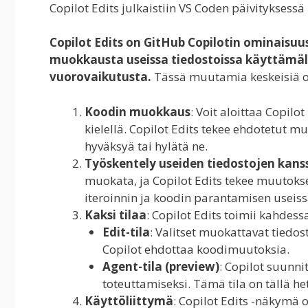
Copilot Edits julkaistiin VS Coden päivityksess
Copilot Edits on GitHub Copilotin ominaisu
muokkausta useissa tiedostoissa käyttämällä
vuorovaikutusta.
Tässä muutamia keskeisiä o
Koodin muokkaus
: Voit aloittaa Copil
kielellä. Copilot Edits tekee ehdotetut mu
hyväksyä tai hylätä ne.
Työskentely useiden tiedostojen kans
muokata, ja Copilot Edits tekee muutoks
iteroinnin ja koodin parantamisen useiss
Kaksi tilaa
: Copilot Edits toimii kahdessa
Edit-tila
: Valitset muokattavat tiedos
Copilot ehdottaa koodimuutoksia.
Agent-tila (preview)
: Copilot suunnit
toteuttamiseksi. Tämä tila on tällä het
Käyttöliittymä
: Copilot Edits -näkymä o