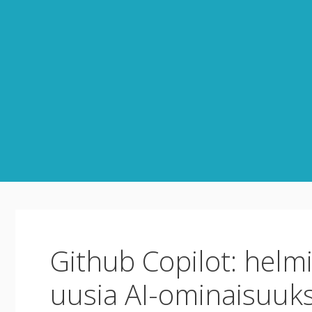
Siirry
sisältöön
Github Copilot: helm
uusia AI-ominaisuuks