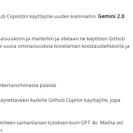
b Copilotin käyttäjille uuden kielimallin:
Gemini 2.0
aisuuksiin ja malleihin ja otetaan ne käyttöön Github
e uusia ominaisuuksia tosielämän koodaustehtävillä ja
inkertaisimmasta päästä.
käytettäväksi kaikille Github Copilot käyttäjille, jopa
nilleen samanlaisen tuloksen kuin GPT 4o. Mallia voi
n.