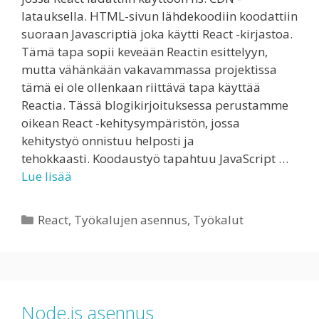
latauksella. HTML-sivun lähdekoodiin koodattiin
suoraan Javascriptiä joka käytti React -kirjastoa.
Tämä tapa sopii keveään Reactin esittelyyn,
mutta vähänkään vakavammassa projektissa
tämä ei ole ollenkaan riittävä tapa käyttää
Reactia. Tässä blogikirjoituksessa perustamme
oikean React -kehitysympäristön, jossa
kehitystyö onnistuu helposti ja
tehokkaasti. Koodaustyö tapahtuu JavaScript …
Lue lisää
Kategoriat
React
,
Työkalujen asennus
,
Työkalut
Node.js asennus