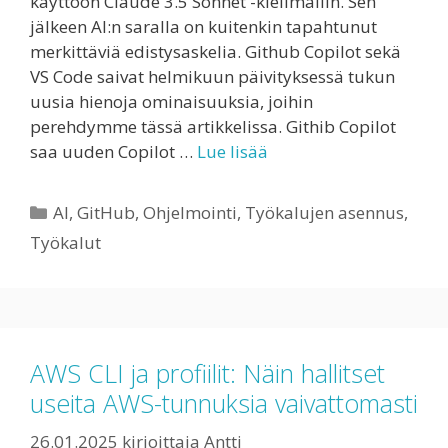
käyttöön Claude 3.5 Sonnet -kielimallin. Sen
jälkeen AI:n saralla on kuitenkin tapahtunut
merkittäviä edistysaskelia. Github Copilot sekä
VS Code saivat helmikuun päivityksessä tukun
uusia hienoja ominaisuuksia, joihin
perehdymme tässä artikkelissa. Githib Copilot
saa uuden Copilot …
Lue lisää
Kategoriat
AI
,
GitHub
,
Ohjelmointi
,
Työkalujen asennus
,
Työkalut
AWS CLI ja profiilit: Näin hallitset
useita AWS-tunnuksia vaivattomasti
26.01.2025
kirjoittaja
Antti