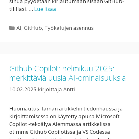
sinua pyydetään kirjautumaan sisään GitHub-
tililläsi. …
Lue lisää
Kategoriat
AI
,
GitHub
,
Työkalujen asennus
Github Copilot: helmikuu 2025:
merkittäviä uusia AI-ominaisuuksia
10.02.2025
kirjoittaja
Antti
Huomautus: tämän artikkelin tiedonhaussa ja
kirjoittamisessa on käytetty apuna Microsoft
Copilot -tekoälyä Aiemmassa artikkelissa
otimme Github Copilotissa ja VS Codessa