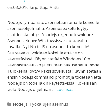
05.03.2016
kirjoittaja
Antti
Node.js -ympäristö asennetaan omalle koneelle
asennusohjelmalla. Asennuspaketti löytyy
osoitteesta: https://nodejs.org/en/download/
Asennus etenee Windowsissa seuraavalla
tavalla: Nyt Node.JS on asennettu koneelle!
Seuraavaksi voidaan kokeilla että se on
käytettävissä. Käynnistetään Windows 10:n
käynnistä-valikko ja etsitään hakusanalla ”node”.
Tuloksena löytyy kaksi sovellusta: Käynnistetään
ensin Node.js command prompt ja todetaan että
Node.js on todellakin käytettävissä: Kokeillaan
vielä Node.js ohjelman …
Lue lisää
Kategoriat
Node.js
,
Työkalujen asennus