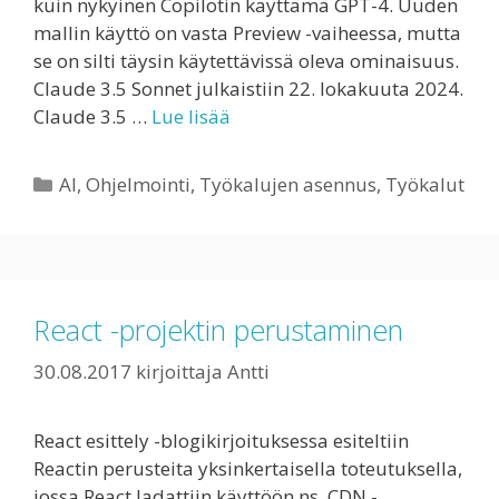
kuin nykyinen Copilotin käyttämä GPT-4. Uuden
mallin käyttö on vasta Preview -vaiheessa, mutta
se on silti täysin käytettävissä oleva ominaisuus.
Claude 3.5 Sonnet julkaistiin 22. lokakuuta 2024.
Claude 3.5 …
Lue lisää
Kategoriat
AI
,
Ohjelmointi
,
Työkalujen asennus
,
Työkalut
React -projektin perustaminen
30.08.2017
kirjoittaja
Antti
React esittely -blogikirjoituksessa esiteltiin
Reactin perusteita yksinkertaisella toteutuksella,
jossa React ladattiin käyttöön ns. CDN -