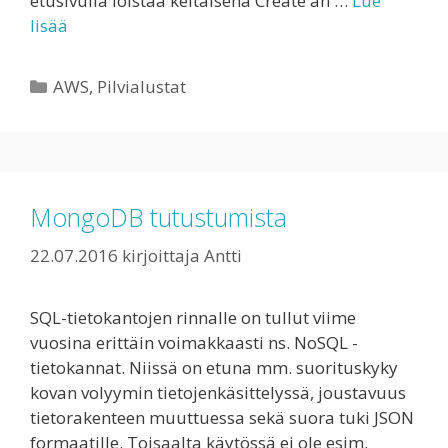
etusivulla loistaa keltaisena Create an …
Lue
lisää
Kategoriat
AWS
,
Pilvialustat
MongoDB tutustumista
22.07.2016
kirjoittaja
Antti
SQL-tietokantojen rinnalle on tullut viime
vuosina erittäin voimakkaasti ns. NoSQL -
tietokannat. Niissä on etuna mm. suorituskyky
kovan volyymin tietojenkäsittelyssä, joustavuus
tietorakenteen muuttuessa sekä suora tuki JSON
formaatille. Toisaalta käytössä ei ole esim.