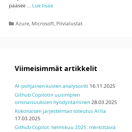
pääsee …
Lue lisää
Kategoriat
Azure
,
Microsoft
,
Pilvialustat
Viimeisimmät artikkelit
AI-pohjainen kuvien analysointi
16.11.2025
Github Copilotin uusimpien
ominaisuuksien hyödyntäminen
28.03.2025
Kokonaisen järjestelmän toteutus AI:lla
17.03.2025
Github Copilot: helmikuu 2025: merkittäviä