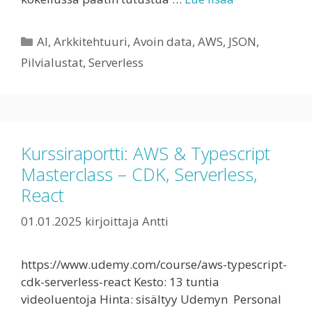
Kategoriat
AI
,
Arkkitehtuuri
,
Avoin data
,
AWS
,
JSON
,
Pilvialustat
,
Serverless
Kurssiraportti: AWS & Typescript
Masterclass – CDK, Serverless,
React
01.01.2025
kirjoittaja
Antti
https://www.udemy.com/course/aws-typescript-
cdk-serverless-react Kesto: 13 tuntia
videoluentoja Hinta: sisältyy Udemyn Personal