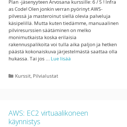
Plan -jäsenyyteen Arvosana kurssille: 6 / 5 ! Infra
as Code! Olen jonkin verran pyörinyt AWS-
pilvessä ja masteroinut siellä olevia palveluja
käsipelillä. Mutta kuten tiedämme, manuaalinen
pilviresurssien säätäminen on melko
monimutkaista koska erilaisia
rakennuspalikoita voi tulla aika paljon ja hetken
päästä kokonaiskuva järjestelmästä saattaa olla
hukassa. Tai jos …
Lue lisää
Kategoriat
Kurssit
,
Pilvialustat
AWS: EC2 virtuaalikoneen
käynnistys