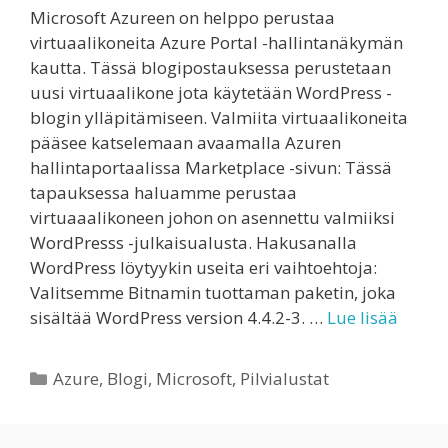
Microsoft Azureen on helppo perustaa
virtuaalikoneita Azure Portal -hallintanäkymän
kautta. Tässä blogipostauksessa perustetaan
uusi virtuaalikone jota käytetään WordPress -
blogin ylläpitämiseen. Valmiita virtuaalikoneita
pääsee katselemaan avaamalla Azuren
hallintaportaalissa Marketplace -sivun: Tässä
tapauksessa haluamme perustaa
virtuaaalikoneen johon on asennettu valmiiksi
WordPresss -julkaisualusta. Hakusanalla
WordPress löytyykin useita eri vaihtoehtoja:
Valitsemme Bitnamin tuottaman paketin, joka
sisältää WordPress version 4.4.2-3. …
Lue lisää
Kategoriat
Azure
,
Blogi
,
Microsoft
,
Pilvialustat