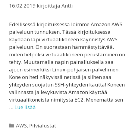
16.02.2019
kirjoittaja
Antti
Edellisessä kirjoituksessa loimme Amazon AWS
palveluun tunnuksen. Tässä kirjoituksessa
käydään läpi virtuaalikoneen käynnistys AWS
palveluun. On suorastaan hämmästyttävää,
miten helpoksi virtuaalikoneen perustaminen on
tehty. Muutamalla napin painalluksella saa
ajoon esimerkiksi Linux-pohjaisen palvelimen.
Kone on heti näkyvissä netissä ja siihen saa
yhteyden suojatun SSH-yhteyden kautta! Koneen
valinnasta ja levykuvista Amazon käyttää
virtuaalikoneista nimitystä EC2. Menemättä sen
…
Lue lisää
Kategoriat
AWS
,
Pilvialustat