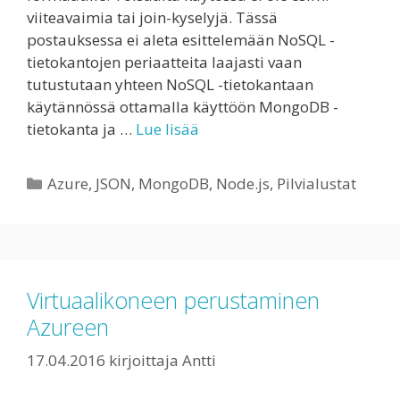
viiteavaimia tai join-kyselyjä. Tässä
postauksessa ei aleta esittelemään NoSQL -
tietokantojen periaatteita laajasti vaan
tutustutaan yhteen NoSQL -tietokantaan
käytännössä ottamalla käyttöön MongoDB -
tietokanta ja …
Lue lisää
Kategoriat
Azure
,
JSON
,
MongoDB
,
Node.js
,
Pilvialustat
Virtuaalikoneen perustaminen
Azureen
17.04.2016
kirjoittaja
Antti