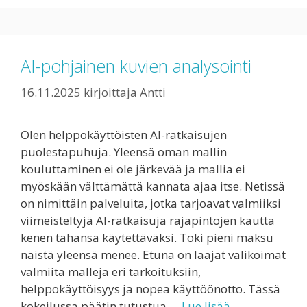
AI-pohjainen kuvien analysointi
16.11.2025
kirjoittaja
Antti
Olen helppokäyttöisten AI-ratkaisujen
puolestapuhuja. Yleensä oman mallin
kouluttaminen ei ole järkevää ja mallia ei
myöskään välttämättä kannata ajaa itse. Netissä
on nimittäin palveluita, jotka tarjoavat valmiiksi
viimeisteltyjä AI-ratkaisuja rajapintojen kautta
kenen tahansa käytettäväksi. Toki pieni maksu
näistä yleensä menee. Etuna on laajat valikoimat
valmiita malleja eri tarkoituksiin,
helppokäyttöisyys ja nopea käyttöönotto. Tässä
kokeilussa päätin tutustua …
Lue lisää