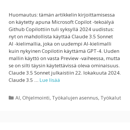
Huomautus: tämän artikkelin kirjoittamisessa
on käytetty apuna Microsoft Copilot -tekoälyä
Github Copilottiin tuli syksyllä 2024 uudistus:
nyt on mahdollista käyttää Claude 3.5 Sonnet
AI -kielimallia, joka on uudempi AI-kielimalli
kuin nykyinen Copilotin käyttämä GPT-4. Uuden
mallin käyttö on vasta Preview -vaiheessa, mutta
se on silti täysin käytettävissä oleva ominaisuus.
Claude 3.5 Sonnet julkaistiin 22. lokakuuta 2024.
Claude 3.5 …
Lue lisää
Kategoriat
AI
,
Ohjelmointi
,
Työkalujen asennus
,
Työkalut