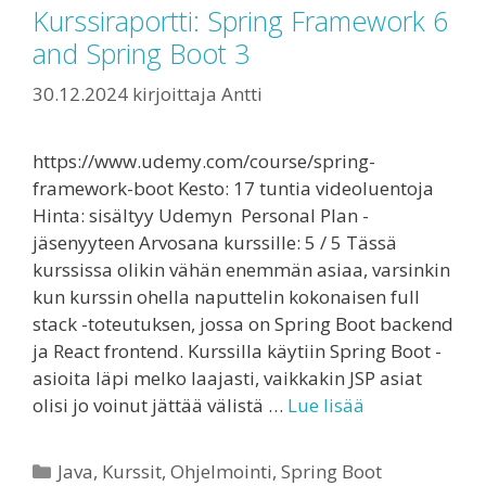
Kurssiraportti: Spring Framework 6
and Spring Boot 3
30.12.2024
kirjoittaja
Antti
https://www.udemy.com/course/spring-
framework-boot Kesto: 17 tuntia videoluentoja
Hinta: sisältyy Udemyn Personal Plan -
jäsenyyteen Arvosana kurssille: 5 / 5 Tässä
kurssissa olikin vähän enemmän asiaa, varsinkin
kun kurssin ohella naputtelin kokonaisen full
stack -toteutuksen, jossa on Spring Boot backend
ja React frontend. Kurssilla käytiin Spring Boot -
asioita läpi melko laajasti, vaikkakin JSP asiat
olisi jo voinut jättää välistä …
Lue lisää
Kategoriat
Java
,
Kurssit
,
Ohjelmointi
,
Spring Boot