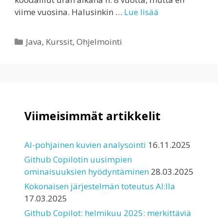
viime vuosina. Halusinkin …
Lue lisää
Kategoriat
Java
,
Kurssit
,
Ohjelmointi
Viimeisimmät artikkelit
AI-pohjainen kuvien analysointi
16.11.2025
Github Copilotin uusimpien
ominaisuuksien hyödyntäminen
28.03.2025
Kokonaisen järjestelmän toteutus AI:lla
17.03.2025
Github Copilot: helmikuu 2025: merkittäviä