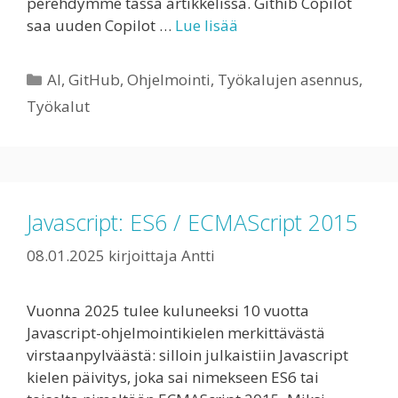
perehdymme tässä artikkelissa. Githib Copilot
saa uuden Copilot …
Lue lisää
Kategoriat
AI
,
GitHub
,
Ohjelmointi
,
Työkalujen asennus
,
Työkalut
Javascript: ES6 / ECMAScript 2015
08.01.2025
kirjoittaja
Antti
Vuonna 2025 tulee kuluneeksi 10 vuotta
Javascript-ohjelmointikielen merkittävästä
virstaanpylväästä: silloin julkaistiin Javascript
kielen päivitys, joka sai nimekseen ES6 tai