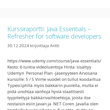
Kurssiraportti: Java Essentials –
Refresher for software developers
30.12.2024
kirjoittaja
Antti
https://www.udemy.com/course/java-essentials/
Kesto: 6 tuntia videoluentoja Hinta: sisältyy
Udemyn Personal Plan -jäsenyyteen Arvosana
kurssille: 5 / 5 Viime vuodet on tullut koodailtua
Typesciptillä myös bäkkärin puolella, mutta ei
pidä unohtaa vanhoja hyviä staattisesti
tyypitettyjä bäkkärivaihtoehtoja, joista itse
nostaisin esiin Javan ja .NET Coren. Javalla olen
koodaillut uran aikana n. 8 vuotta, mutta en