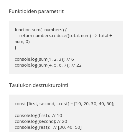
Funktioiden parametrit
function sum(...numbers) {

    return numbers.reduce((total, num) => total + 
num, 0);

}

console.log(sum(1, 2, 3)); // 6

console.log(sum(4, 5, 6, 7)); // 22
Taulukon destrukturointi
const [first, second, ...rest] = [10, 20, 30, 40, 50];

console.log(first);  // 10

console.log(second); // 20

console.log(rest);   // [30, 40, 50]