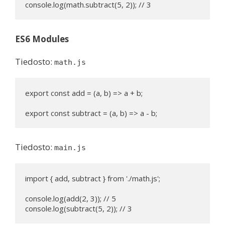
console.log(math.subtract(5, 2)); // 3
ES6 Modules
Tiedosto:
math.js
export const add = (a, b) => a + b;

export const subtract = (a, b) => a - b;
Tiedosto:
main.js
import { add, subtract } from './math.js';

console.log(add(2, 3)); // 5

console.log(subtract(5, 2)); // 3