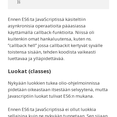
    });
Ennen ES6:ta JavaScriptissä käsiteltiin
asynkronisia operaatioita pääasiassa
käyttämällä callback-funktioita. Niissä oli
kuitenkin omat hankaluutensa, kuten ns.
”callback hell” jossa callbackit kertyvät syvälle
toistensa sisään, tehden koodista vaikeasti
luettavaa ja ylläpidettävää.
Luokat (classes)
Nykyään luokkien tukea olio-ohjelmoinnissa
pidetään oikeastaan itsestään selvyytenä, mutta
Javascriptiin luokat tulivat ES6:n mukana.
Ennen ES6:ta JavaScriptissä ei ollut luokkia
sellaisina kuin ne nykyään tunnetaan. Sen sijaan