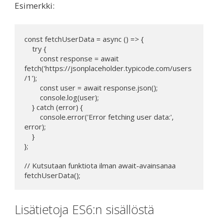
Esimerkki:
const fetchUserData = async () => {

    try {

        const response = await 
fetch('https://jsonplaceholder.typicode.com/users
/1');

        const user = await response.json();

        console.log(user);

    } catch (error) {

        console.error('Error fetching user data:', 
error);

    }

};

// Kutsutaan funktiota ilman await-avainsanaa

fetchUserData();
Lisätietoja ES6:n sisällöstä