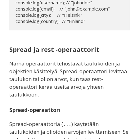
console.log(username); // "johndoe"

console.log(email);    // "john@example.com"

console.log(city);     // "Helsinki"

console.log(country);  // "Finland"
Spread ja rest -operaattorit
Nämä operaattorit tehostavat taulukoiden ja
objektien käsittelyä. Spread-operaattori levittää
taulukon tai olion arvot, kun taas rest-
operaattori kerää useita arvoja yhteen
taulukkoon.
Spread-operaattori
Spread-operaattoria (
) käytetään
...
taulukoiden ja olioiden arvojen levittämiseen. Se