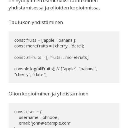
on hyödyllinen esimerkiksi taulukoiden
yhdistämisessä ja olioiden kopioinnissa.
Taulukon yhdistäminen
const fruits = ['apple', 'banana'];

const moreFruits = ['cherry', 'date'];

const allFruits = [...fruits, ...moreFruits];

console.log(allFruits); // ["apple", "banana", 
"cherry", "date"]
Olion kopioiminen ja yhdistäminen
const user = {

    username: 'johndoe',

    email: 'john@example.com'
