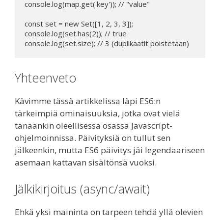
console.log(map.get('key')); // "value"

const set = new Set([1, 2, 3, 3]);

console.log(set.has(2)); // true

console.log(set.size); // 3 (duplikaatit poistetaan)
Yhteenveto
Kävimme tässä artikkelissa läpi ES6:n
tärkeimpiä ominaisuuksia, jotka ovat vielä
tänäänkin oleellisessa osassa Javascript-
ohjelmoinnissa. Päivityksiä on tullut sen
jälkeenkin, mutta ES6 päivitys jäi legendaariseen
asemaan kattavan sisältönsä vuoksi.
Jälkikirjoitus (async/await)
Ehkä yksi maininta on tarpeen tehdä yllä olevien