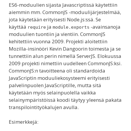
ES6-moduulien sijasta Javascriptissä käytettiin
aiemmin mm. CommonJS -moduulijärjestelmää,
jota käytetään erityisesti Node.js:ssä. Se
käyttää
ja
-avainsanoja
require
module.exports
moduulien tuontiin ja vientiin. CommonJS
kehitettiin vuonna 2009. Projekti aloitettiin
Mozilla-insinööri Kevin Dangoorin toimesta ja se
tunnettiin alun perin nimellä ServerJS. Elokuussa
2009 projekti nimettiin uudelleen CommonJS:ksi.
CommonJS:n tavoitteena oli standardoida
JavaScriptin moduuliekosysteemi erityisesti
palvelinpuolen JavaScriptille, mutta sitä
käytetään myös selainpuolella vaikka
selainympäristöissä koodi täytyy yleensä pakata
transpilointityökalujen avulla.
Esimerkkejä: