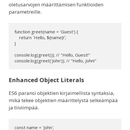
oletusarvojen määrittämisen funktioiden
parametreille.
function greet(name = 'Guest') {

    return `Hello, ${name}!`;

}

console.log(greet()); // "Hello, Guest!"

console.log(greet('John')); // "Hello, John!"
Enhanced Object Literals
ES6 paransi objektien kirjaimellista syntaksia,
mikä tekee objektien määrittelystä selkeämpää
ja tiiviimpää.
const name = 'John';
