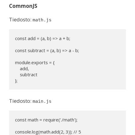
CommonJS
Tiedosto:
math.js
const add = (a, b) => a + b;

const subtract = (a, b) => a - b;

module.exports = {

    add,

    subtract

Tiedosto:
main.js
const math = require('./math');

console.log(math.add(2, 3)); // 5
