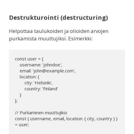
Destrukturointi (destructuring)
Helpottaa taulukoiden ja olioiden arvojen
purkamista muuttujiksi. Esimerkki:
const user = {

    username: 'johndoe',

    email: 'john@example.com',

    location: {

        city: 'Helsinki',

        country: 'Finland'

    }

};

// Purkaminen muuttujiksi

const { username, email, location: { city, country } } 
= user;
