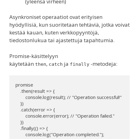
(yleensä virheen)
Asynkroniset operaatiot ovat erityisen
hyödyllisiä, kun suoritetaan tehtäviä, jotka voivat
kestää kauan, kuten verkkopyyntöjä,
tiedostonlukua tai ajastettuja tapahtumia.
Promise-käsittelyyn
käytetään
,
ja
-metodeja:
then
catch
finally
promise

    .then(result => {

        console.log(result); // "Operation successful!"

    })

    .catch(error => {

        console.error(error); // "Operation failed."

    })

    .finally(() => {

        console.log("Operation completed.");
