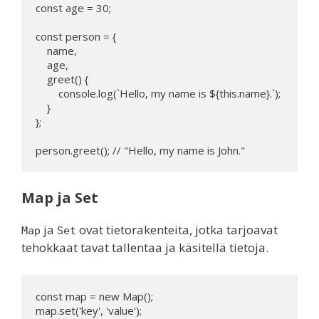
const age = 30;

const person = {

    name,

    age,

    greet() {

        console.log(`Hello, my name is ${this.name}.`);

    }

};

person.greet(); // "Hello, my name is John."
Map ja Set
ja
ovat tietorakenteita, jotka tarjoavat
Map
Set
tehokkaat tavat tallentaa ja käsitellä tietoja.
const map = new Map();

map.set('key', 'value');
