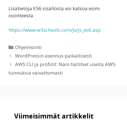
Lisätietoja ES6 sisällöstä voi katsoa esim.
osoitteesta:
https://www.w3schools.com/Js/js_es6.asp
Kategoriat
Ohjelmointi
WordPressin asennus paikallisesti
AWS CLI ja profiilit: Näin hallitset useita AWS-
tunnuksia vaivattomasti
Viimeisimmät artikkelit