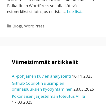
Paikallinen WordPress voi olla kätevä
esimerkiksi silloin, jos netistä …
Lue lisää
Kategoriat
Blogi
,
WordPress
Viimeisimmät artikkelit
AI-pohjainen kuvien analysointi
16.11.2025
Github Copilotin uusimpien
ominaisuuksien hyödyntäminen
28.03.2025
Kokonaisen järjestelmän toteutus AI:lla
17.03.2025