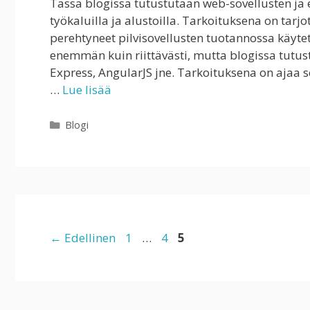
Tässä blogissa tutustutaan web-sovellusten ja er
työkaluilla ja alustoilla. Tarkoituksena on tarjota
perehtyneet pilvisovellusten tuotannossa käytett
enemmän kuin riittävästi, mutta blogissa tutu
Express, AngularJS jne. Tarkoituksena on ajaa s
…
Lue lisää
Kategoriat
Blogi
Sivu
Sivu
Sivu
←
Edellinen
1
…
4
5