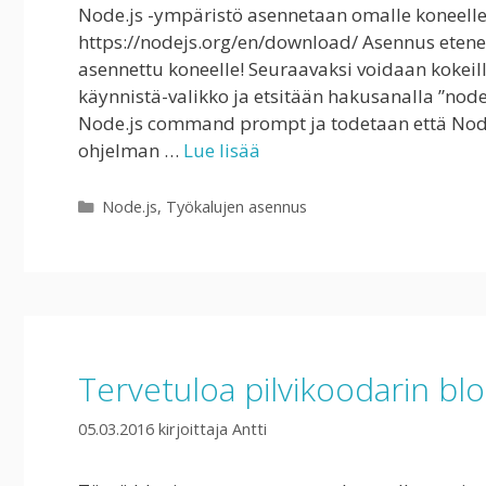
Node.js -ympäristö asennetaan omalle koneelle
https://nodejs.org/en/download/ Asennus etene
asennettu koneelle! Seuraavaksi voidaan kokeil
käynnistä-valikko ja etsitään hakusanalla ”node
Node.js command prompt ja todetaan että Node.j
ohjelman …
Lue lisää
Kategoriat
Node.js
,
Työkalujen asennus
Tervetuloa pilvikoodarin blo
05.03.2016
kirjoittaja
Antti