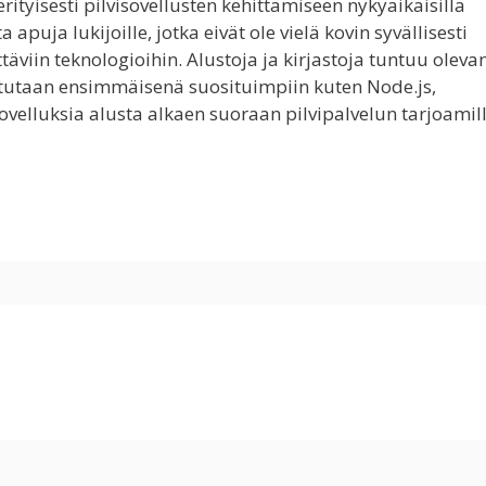
ityisesti pilvisovellusten kehittämiseen nykyaikaisilla
 apuja lukijoille, jotka eivät ole vielä kovin syvällisesti
äviin teknologioihin. Alustoja ja kirjastoja tuntuu oleva
stutaan ensimmäisenä suosituimpiin kuten Node.js,
ovelluksia alusta alkaen suoraan pilvipalvelun tarjoamil