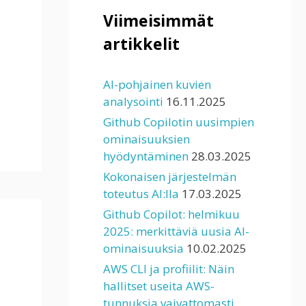
Viimeisimmät
artikkelit
AI-pohjainen kuvien
analysointi
16.11.2025
Github Copilotin uusimpien
ominaisuuksien
hyödyntäminen
28.03.2025
Kokonaisen järjestelmän
toteutus AI:lla
17.03.2025
Github Copilot: helmikuu
2025: merkittäviä uusia AI-
ominaisuuksia
10.02.2025
AWS CLI ja profiilit: Näin
hallitset useita AWS-
tunnuksia vaivattomasti