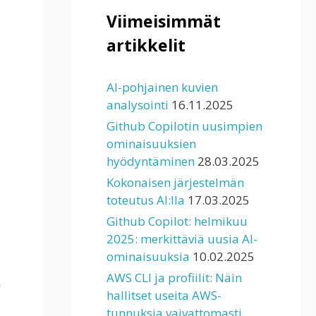
Viimeisimmät
artikkelit
AI-pohjainen kuvien
analysointi
16.11.2025
Github Copilotin uusimpien
ominaisuuksien
hyödyntäminen
28.03.2025
Kokonaisen järjestelmän
toteutus AI:lla
17.03.2025
Github Copilot: helmikuu
2025: merkittäviä uusia AI-
ominaisuuksia
10.02.2025
AWS CLI ja profiilit: Näin
a
hallitset useita AWS-
tunnuksia vaivattomasti