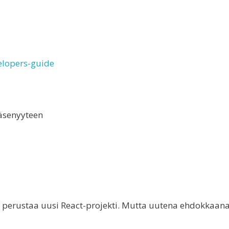
elopers-guide
äsenyyteen
pa perustaa uusi React-projekti. Mutta uutena ehdokkaan