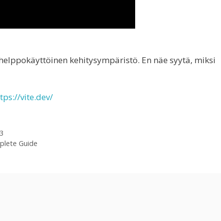
helppokäyttöinen kehitysympäristö. En näe syytä, miksi
tps://vite.dev/
3
mplete Guide