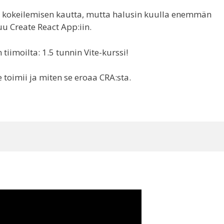
 ja kokeilemisen kautta, mutta halusin kuulla enemmän
uu Create React App:iin.
tiimoilta: 1.5 tunnin Vite-kurssi!
e toimii ja miten se eroaa CRA:sta.