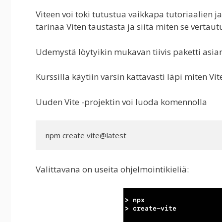
Viteen voi toki tutustua vaikkapa tutoriaalien
tarinaa Viten taustasta ja siitä miten se vertaut
Udemystä löytyikin mukavan tiivis paketti asian 
Kurssilla käytiin varsin kattavasti läpi miten Vit
Uuden Vite -projektin voi luoda komennolla
npm create vite@latest
Valittavana on useita ohjelmointikieliä: