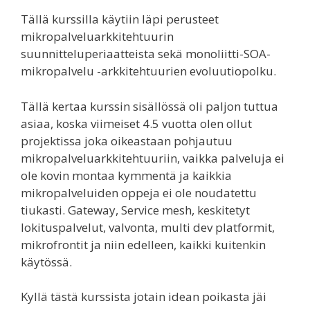
Tällä kurssilla käytiin läpi perusteet
mikropalveluarkkitehtuurin
suunnitteluperiaatteista sekä monoliitti-SOA-
mikropalvelu -arkkitehtuurien evoluutiopolku.
Tällä kertaa kurssin sisällössä oli paljon tuttua
asiaa, koska viimeiset 4.5 vuotta olen ollut
projektissa joka oikeastaan pohjautuu
mikropalveluarkkitehtuuriin, vaikka palveluja ei
ole kovin montaa kymmentä ja kaikkia
mikropalveluiden oppeja ei ole noudatettu
tiukasti. Gateway, Service mesh, keskitetyt
lokituspalvelut, valvonta, multi dev platformit,
mikrofrontit ja niin edelleen, kaikki kuitenkin
käytössä.
Kyllä tästä kurssista jotain idean poikasta jäi