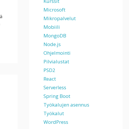
Kurssit
Microsoft
tä
Mikropalvelut
n
Mobiili
MongoDB
Node.js
Ohjelmointi
Pilvialustat
PSD2
React
Serverless
Spring Boot
Työkalujen asennus
Työkalut
WordPress