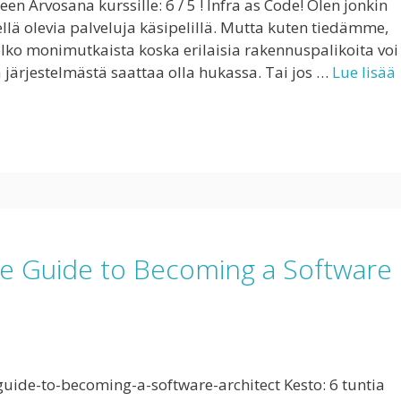
n Arvosana kurssille: 6 / 5 ! Infra as Code! Olen jonkin
llä olevia palveluja käsipelillä. Mutta kuten tiedämme,
ko monimutkaista koska erilaisia rakennuspalikoita voi
 järjestelmästä saattaa olla hukassa. Tai jos …
Lue lisää
te Guide to Becoming a Software
ide-to-becoming-a-software-architect Kesto: 6 tuntia