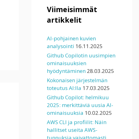
Viimeisimmät
artikkelit
AI-pohjainen kuvien
analysointi
16.11.2025
Github Copilotin uusimpien
ominaisuuksien
hyödyntäminen
28.03.2025
Kokonaisen järjestelmän
toteutus AI:lla
17.03.2025
Github Copilot: helmikuu
2025: merkittäviä uusia AI-
ominaisuuksia
10.02.2025
AWS CLI ja profiilit: Näin
hallitset useita AWS-
tunnuksia vaivattomasti