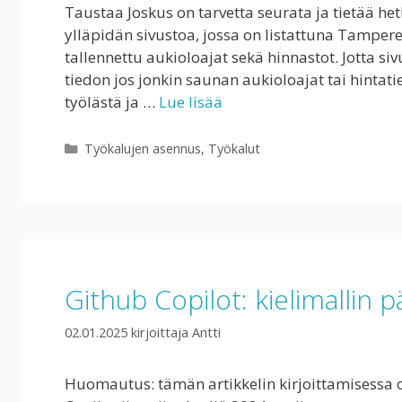
Taustaa Joskus on tarvetta seurata ja tietää heti
ylläpidän sivustoa, jossa on listattuna Tampere
tallennettu aukioloajat sekä hinnastot. Jotta si
tiedon jos jonkin saunan aukioloajat tai hintat
työlästä ja …
Lue lisää
Kategoriat
Työkalujen asennus
,
Työkalut
Github Copilot: kielimallin p
02.01.2025
kirjoittaja
Antti
Huomautus: tämän artikkelin kirjoittamisessa o