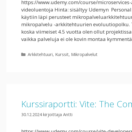
https://www.udemy.com/course/microservices-ar
videoluentoja Hinta: sisältyy Udemyn Personal P
käytiin läpi perusteet mikropalveluarkkitehtuur
mikropalvelu -arkkitehtuurien evoluutiopolku. Tä
koska viimeiset 4.5 vuotta olen ollut projektis
vaikka palveluja ei ole kovin montaa kymmentä
Kategoriat
Arkkitehtuuri
,
Kurssit
,
Mikropalvelut
Kurssiraportti: Vite: The C
30.12.2024
kirjoittaja
Antti
https://www.udemy.com/course/vite-developers-g