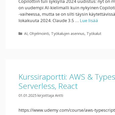
Copilottiin tuli syksyllä 2024 uudistus: nyt on 
on uudempi AI-kielimalli kuin nykyinen Copilo
-vaiheessa, mutta se on silti täysin käytettävis
lokakuuta 2024. Claude 3.5 …
Lue lisää
Kategoriat
AI
,
Ohjelmointi
,
Työkalujen asennus
,
Työkalut
Kurssiraportti: AWS & Types
Serverless, React
01.01.2025
kirjoittaja
Antti
https://www.udemy.com/course/aws-typescript-c