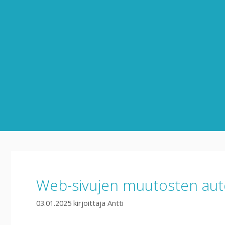
Siirry
sisältöön
Web-sivujen muutosten auto
03.01.2025
kirjoittaja
Antti