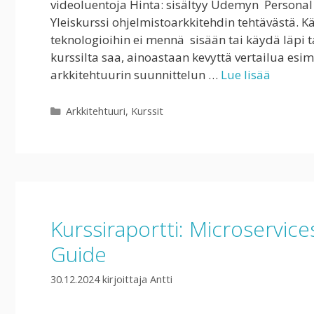
videoluentoja Hinta: sisältyy Udemyn Personal P
Yleiskurssi ohjelmistoarkkitehdin tehtävästä. Käs
teknologioihin ei mennä sisään tai käydä läpi ta
kurssilta saa, ainoastaan kevyttä vertailua esim
arkkitehtuurin suunnittelun …
Lue lisää
Kategoriat
Arkkitehtuuri
,
Kurssit
Kurssiraportti: Microservic
Guide
30.12.2024
kirjoittaja
Antti