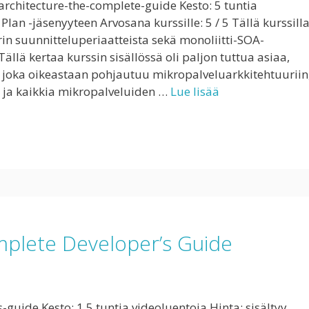
chitecture-the-complete-guide Kesto: 5 tuntia
lan -jäsenyyteen Arvosana kurssille: 5 / 5 Tällä kurssill
in suunnitteluperiaatteista sekä monoliitti-SOA-
llä kertaa kurssin sisällössä oli paljon tuttua asiaa,
sa joka oikeastaan pohjautuu mikropalveluarkkitehtuuriin
 ja kaikkia mikropalveluiden …
Lue lisää
omplete Developer’s Guide
uide Kesto: 1.5 tuntia videoluentoja Hinta: sisältyy