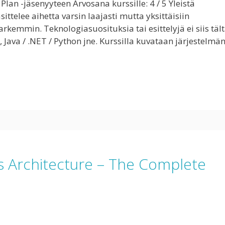
lan -jäsenyyteen Arvosana kurssille: 4 / 5 Yleistä
ittelee aihetta varsin laajasti mutta yksittäisiin
rkemmin. Teknologiasuosituksia tai esittelyjä ei siis täl
, Java / .NET / Python jne. Kurssilla kuvataan järjestelmä
es Architecture – The Complete