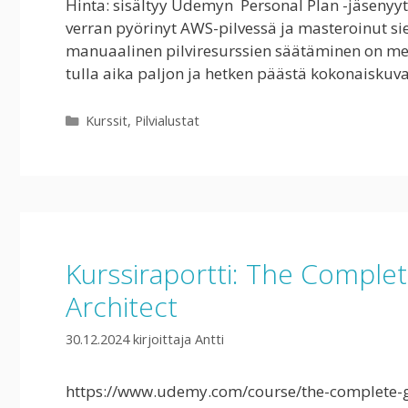
Hinta: sisältyy Udemyn Personal Plan -jäsenyytee
verran pyörinyt AWS-pilvessä ja masteroinut sie
manuaalinen pilviresurssien säätäminen on mel
tulla aika paljon ja hetken päästä kokonaiskuva
Kategoriat
Kurssit
,
Pilvialustat
Kurssiraportti: The Comple
Architect
30.12.2024
kirjoittaja
Antti
https://www.udemy.com/course/the-complete-gu