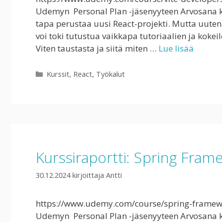
Udemyn Personal Plan -jäsenyyteen Arvosana kur
tapa perustaa uusi React-projekti. Mutta uutena
voi toki tutustua vaikkapa tutoriaalien ja kok
Viten taustasta ja siitä miten …
Lue lisää
Kategoriat
Kurssit
,
React
,
Työkalut
Kurssiraportti: Spring Fram
30.12.2024
kirjoittaja
Antti
https://www.udemy.com/course/spring-framework
Udemyn Personal Plan -jäsenyyteen Arvosana ku